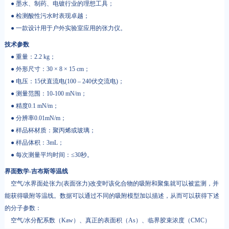
● 墨水、制药、电镀行业的理想工具；
● 检测酸性污水时表现卓越；
● 一款设计用于户外实验室应用的张力仪。
技术参数
● 重量：2.2 kg；
● 外形尺寸：30 × 8 × 15 cm；
● 电压：15伏直流电(100 – 240伏交流电)；
● 测量范围：10-100 mN/m；
● 精度0.1 mN/m；
● 分辨率0.01mN/m；
● 样品杯材质：聚丙烯或玻璃；
● 样品体积：3mL；
● 每次测量平均时间：≤30秒。
界面数学-吉布斯等温线
空气/水界面处张力(表面张力)改变时该化合物的吸附和聚集就可以被监测，并
能获得吸附等温线。数据可以通过不同的吸附模型加以描述，从而可以获得下述
的分子参数：
空气/水分配系数（Kaw）、真正的表面积（As）、临界胶束浓度（CMC）