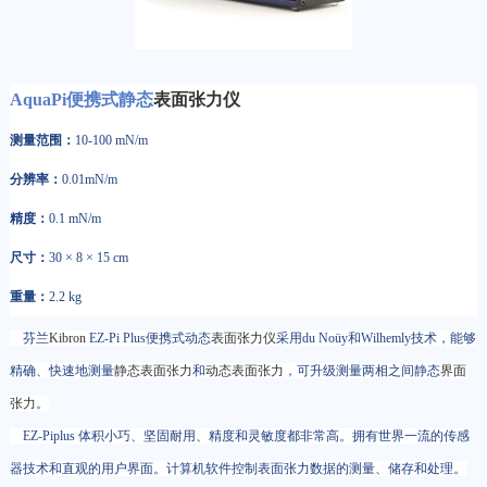
AquaPi便携式静态
表面张力仪
测量范围：
10-100 mN/m
分辨率：
0.01mN/m
精度：
0.1 mN/m
尺寸：
30 × 8 × 15 cm
重量：
2.2 kg
芬兰
Kibron
EZ-Pi Plus便携式动态
表面张力仪
采用du Noüy和Wilhemly技术，能够
精确、快速地测量
静态表面张力
和
动态表面张力
，可升级测量两相之间静态
界面
张力
。
EZ-Piplus 体积小巧、坚固耐用、精度和灵敏度都非常高。拥有世界一流的传感
器技术和直观的用户界面。计算机软件控制表面张力数据的测量、储存和处理。