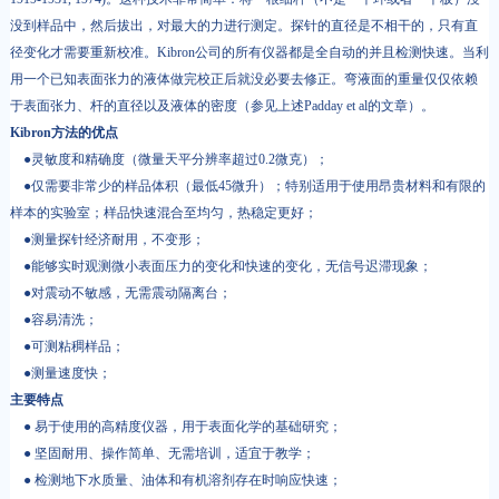
没到样品中，然后拔出，对最大的力进行测定。探针的直径是不相干的，只有直
径变化才需要重新校准。Kibron公司的所有仪器都是全自动的并且检测快速。当利
用一个已知表面张力的液体做完校正后就没必要去修正。弯液面的重量仅仅依赖
于表面张力、杆的直径以及液体的密度（参见上述Padday et al的文章）。
Kibron方法的优点
●灵敏度和精确度（微量天平分辨率超过0.2微克）；
●仅需要非常少的样品体积（最低45微升）；特别适用于使用昂贵材料和有限的
样本的实验室；样品快速混合至均匀，热稳定更好；
●测量探针经济耐用，不变形；
●能够实时观测微小表面压力的变化和快速的变化，无信号迟滞现象；
●对震动不敏感，无需震动隔离台；
●容易清洗；
●可测粘稠样品；
●测量速度快；
主要特点
● 易于使用的高精度仪器，用于表面化学的基础研究；
● 坚固耐用、操作简单、无需培训，适宜于教学；
● 检测地下水质量、油体和有机溶剂存在时响应快速；