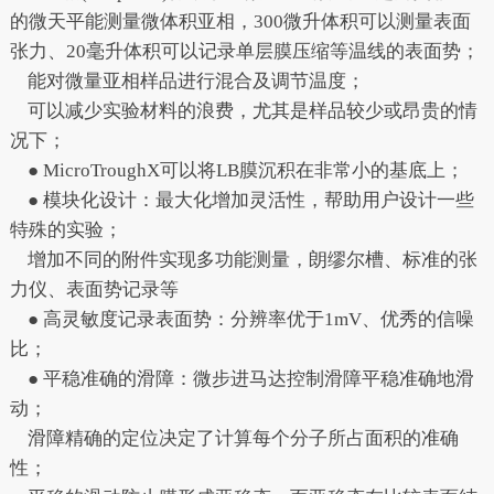
的微天平能测量微体积亚相，300微升体积可以测量表面
张力、20毫升体积可以记录单层膜压缩等温线的表面势；
能对微量亚相样品进行混合及调节温度；
可以减少实验材料的浪费，尤其是样品较少或昂贵的情
况下；
● MicroTroughX可以将LB膜沉积在非常小的基底上；
● 模块化设计：最大化增加灵活性，帮助用户设计一些
特殊的实验；
增加不同的附件实现多功能测量，朗缪尔槽、标准的张
力仪、表面势记录等
● 高灵敏度记录表面势：分辨率优于1mV、优秀的信噪
比；
● 平稳准确的滑障：微步进马达控制滑障平稳准确地滑
动；
滑障精确的定位决定了计算每个分子所占面积的准确
性；