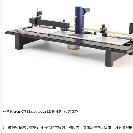
芬兰Kibron公司MicroTrough LB膜分析仪6大优势：
1、微探针技术：微探针具有抗化学腐蚀、对阳离子表面活性剂无吸附、具有良好