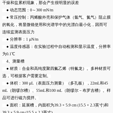
干燥和盐累积现象，那会产生很明显的误差
● 动态范围：0～300 mN/m
● 常压控制：丙烯酸外壳和保护气体（氩气、氮气）阻止膜
的氧化，将显微镜使用和光谱学中的光漂白最小化，因而可
连续监测表面压力
● 分辨率：1 µN/m
● 温度传感器：在实验过程中自动检测和显示温度，分辨率
为0.1℃
4、测量槽
● 材质：合金和高纯度聚四氟乙烯（特氟龙）。多种材质可
选，可根据客户需要定制。
● 体积：300 µL（表面压力测量）（多孔板），22mL和45
mL（朗缪尔槽）、55mL和100 mL（朗缪尔－布罗吉槽）。样
品可进行磁力搅拌。
● 面积：延展槽，内面积为39.3 × 5.9 cm (15.5 × 2.3英寸)和
39.3 × 5.9 cm (15.5 × 2.3英寸)