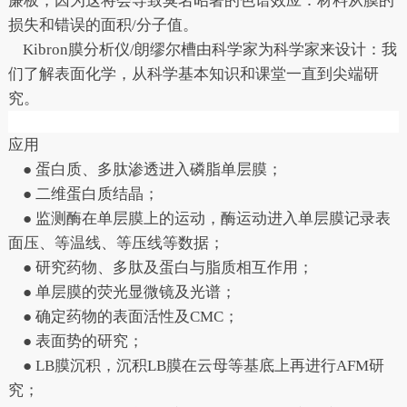
廉板，因为这将会导致臭名昭著的色谱效应：材料从膜的
损失和错误的面积/分子值。
Kibron膜分析仪/朗缪尔槽由科学家为科学家来设计：我
们了解表面化学，从科学基本知识和课堂一直到尖端研
究。
应用
● 蛋白质、多肽渗透进入磷脂单层膜；
● 二维蛋白质结晶；
● 监测酶在单层膜上的运动，酶运动进入单层膜记录表
面压、等温线、等压线等数据；
● 研究药物、多肽及蛋白与脂质相互作用；
● 单层膜的荧光显微镜及光谱；
● 确定药物的表面活性及CMC；
● 表面势的研究；
● LB膜沉积，沉积LB膜在云母等基底上再进行AFM研
究；