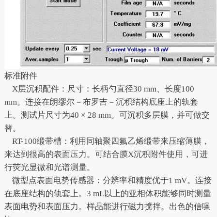
标准附件
X层沉积配件：尺寸：长柄勺直径30 mm、长度100
mm。连接在朗缪尔－布罗吉－沉积结构底座上的轨套
上。测试片尺寸为40 × 28 mm。可沉积多层膜，并可做交
替。
RT-100缎带槽：利用同轴聚四氟乙烯缎带来压缩薄膜，
来达到很高的表面压力。可结合膜X沉积附件使用，可进
行荧光显微和光谱测量。
微型点表面电势传感器：分辨率和精度优于1 mV。连接
在底座结构的轨套上。3 mL以上的亚相体积能够同时测量
表面电势和表面压力。样品能进行磁力搅拌。出色的信噪