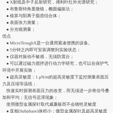
● X射线及中子反射研究，傅利叶红外光谱研究；
● 布鲁斯特角显微镜，椭圆偏振法；
● 核算与阳离子脂质结合体；
● 表面张力测量；
● 分光镜测量；
优点
● MicroTroughX是一台通用紧凑便携的设备。
● 5分钟之内即可安装调整到实验状态；
● 仪器对振动不敏感，无须防震台；
● 可以通过磁力搅拌进行动力学研究，也可以在保护气
环境中开展实验；
● 超高灵敏度：1 μN/m的超高灵敏度下监控测量表面压
力及压缩等温线；
快速实时探测表面压力的改变，而无须进一步将信号叠
加和平均；无信号迟滞现象；
使用微型金属探针取代威廉板而不会牺牲灵敏度
● 亚相(Subphase)体积小：微型金属探针及超高灵敏度