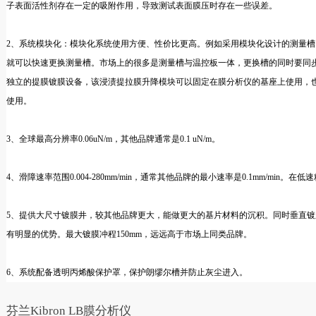
子
表面活性剂存在一定的吸附作用，导致测试表面膜压时存在一些误差。
2、系统模块化：模块化系统使用方便、性价比更高。例如采用模块化设计的测量
就
可以快速更换测量槽。市场上的很多是测量槽与温控板一体，更换槽的同时要同步更
独立
的提膜镀膜设备，该浸渍提拉膜升降模块可以固定在膜分析仪的基座上使用，
使用。
3、全球最高分辨率0.06uN/m，其他品牌通常是0.1 uN/m。
4、滑障速率范围0.004-280mm/min，通常其他品牌的最小速率是0.1mm/min。
5、提供大尺寸镀膜井，较其他品牌更大，能做更大的基片材料的沉积。同时垂直镀膜的速率
有明显的优势。最大镀膜冲程150mm，远远高于市场上同类品牌。
6、系统配备透明丙烯酸保护罩，保护朗缪尔槽并防止灰尘进入。
芬兰Kibron LB膜分析仪