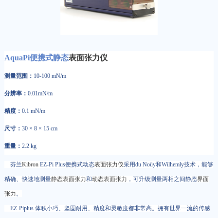
AquaPi便携式静态
表面张力仪
测量范围：
10-100 mN/m
分辨率：
0.01mN/m
精度：
0.1 mN/m
尺寸：
30 × 8 × 15 cm
重量：
2.2 kg
芬兰
Kibron
EZ-Pi Plus便携式动态
表面张力仪
采用du Noüy和Wilhemly技术，能够
精确、快速地测量
静态表面张力
和
动态表面张力
，可升级测量两相之间静态
界面
张力
。
EZ-Piplus 体积小巧、坚固耐用、精度和灵敏度都非常高。拥有世界一流的传感