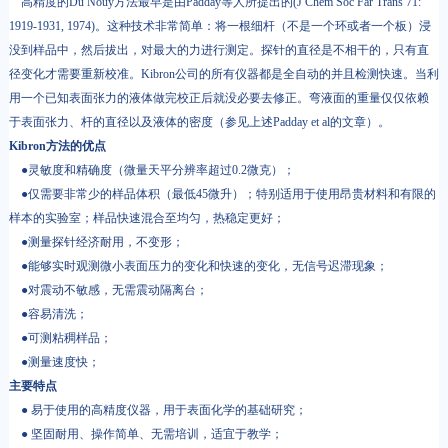
高精度的Du Noüy方法最早是由Padday等人所提出的(J Chem Soc Far Trans 71:
1919-1931, 1974)。这种技术非常简单：将一根细杆（不是一个环或者一个板）浸
没到样品中，然后拔出，对最大的力进行测定。探针的直径是不相干的，只有直
径变化才需要重新校准。Kibron公司的所有仪器都是全自动的并且检测快速。当利
用一个已知表面张力的液体做完校正后就没必要去修正。弯液面的重量仅仅依赖
于表面张力、杆的直径以及液体的密度（参见上述Padday et al的文章）。
Kibron方法的优点
●灵敏度和精确度（微量天平分辨率超过0.2微克）；
●仅需要非常少的样品体积（最低45微升）；特别适用于使用昂贵材料和有限的
样本的实验室；样品快速混合至均匀，热稳定更好；
●测量探针经济耐用，不变形；
●能够实时观测微小表面压力的变化和快速的变化，无信号迟滞现象；
●对震动不敏感，无需震动隔离台；
●容易清洗；
●可测粘稠样品；
●测量速度快；
主要特点
● 易于使用的高精度仪器，用于表面化学的基础研究；
● 坚固耐用、操作简单、无需培训，适宜于教学；