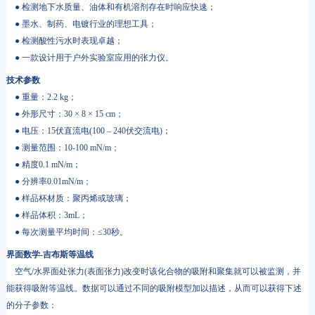
● 检测地下水质量、油体和有机溶剂存在时响应快速；
● 墨水、制药、电镀行业的理想工具；
● 检测酸性污水时表现卓越；
● 一款设计用于户外实验室应用的张力仪。
技术参数
● 重量：2.2 kg；
● 外形尺寸：30 × 8 × 15 cm；
● 电压：15伏直流电(100 – 240伏交流电)；
● 测量范围：10-100 mN/m；
● 精度0.1 mN/m；
● 分辨率0.01mN/m；
● 样品杯材质：聚丙烯或玻璃；
● 样品体积：3mL；
● 每次测量平均时间：≤30秒。
界面数学-吉布斯等温线
空气/水界面处张力(表面张力)改变时该化合物的吸附和聚集就可以被监测，并
能获得吸附等温线。数据可以通过不同的吸附模型加以描述，从而可以获得下述
的分子参数：