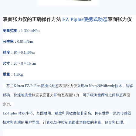
表面张力仪的正确操作方法
EZ-Piplus便携式动态
表面张力仪
测量范围：
1-350 mN/m
分辨率：
0.01mN/m
精度：
优于0.1mN/m
尺寸：
26 × 8 × 16 cm
重量：
1.3Kg
芬兰Kibron EZ-Pi Plus便携式动态
表面张力仪
采用du Noüy和Wilhemly技术，能够
精确、快速地测量
静态表面张力
和
动态表面张力
，可升级测量两相之间静态
界面
张力
。
EZ-Piplus 体积小巧、坚固耐用、精度和灵敏度都非常高。拥有世界一流的传感器
技术和直观的用户界面。计算机软件控制表面张力数据的测量、储存和处理。