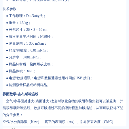
技术参数
● 工作原理：Du-Noüy法；
● 重量：1.3 kg；
● 外形尺寸：26 × 8 × 16 cm；
● 每次测量平均时间：约30秒；
● 测量范围：1-350 mN/m；
● 精度/灵敏度：0.01 mN/m；
● 分辨率：0.001mN/m；
● 样品杯材质：聚丙烯或玻璃；
● 样品体积：3mL；
● 电源/数据通讯：电源和数据通讯使用相同的USB 接口；
● 能测微量样品或粘稠样品。
界面数学-吉布斯等温线
空气/水界面处张力(表面张力)改变时该化合物的吸附和聚集就可以被监测，并
能获得吸附等温线。数据可以通过不同的吸附模型加以描述，从而可以获得下述
的分子参数：
空气/水分配系数（Kaw）、真正的表面积（As）、临界胶束浓度（CMC）