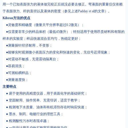
用一个已知表面张力的液体做完校正后就没必要去修正。弯液面的重量仅仅依赖
于表面张力、杆的直径以及液体的密度（参见上述Padday et al的文章）。
Kibron方法的优点
●灵敏度和精确度（微量天平分辨率超过0.2微克）；
●仅需要非常少的样品体积（最低45微升）；特别适用于使用昂贵材料和有限的
样本的实验室；样品快速混合至均匀，热稳定更好；
●测量探针经济耐用，不变形；
●能够实时观测微小表面压力的变化和快速的变化，无信号迟滞现象；
●对震动不敏感，无需震动隔离台；
●容易清洗；
●可测粘稠样品；
●测量速度快；
主要特点
● 易于使用的高精度仪器，用于表面化学的基础研究；
● 坚固耐用、操作简单、无需培训，适宜于教学；
● 检测地下水质量、油体和有机溶剂存在时响应快速；
● 墨水、制药、电镀行业的理想工具；
● 检测酸性污水时表现卓越；
● 一款设计用于户外实验室应用的张力仪。