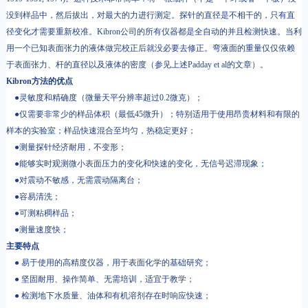
没到样品中，然后拔出，对最大的力进行测定。探针的直径是不相干的，只有直
径变化才需要重新校准。Kibron公司的所有仪器都是全自动的并且检测快速。当利
用一个已知表面张力的液体做完校正后就没必要去修正。弯液面的重量仅仅依赖
于表面张力、杆的直径以及液体的密度（参见上述Padday et al的文章）。
Kibron方法的优点
●灵敏度和精确度（微量天平分辨率超过0.2微克）；
●仅需要非常少的样品体积（最低45微升）；特别适用于使用昂贵材料和有限的
样本的实验室；样品快速混合至均匀，热稳定更好；
●测量探针经济耐用，不变形；
●能够实时观测微小表面压力的变化和快速的变化，无信号迟滞现象；
●对震动不敏感，无需震动隔离台；
●容易清洗；
●可测粘稠样品；
●测量速度快；
主要特点
● 易于使用的高精度仪器，用于表面化学的基础研究；
● 坚固耐用、操作简单、无需培训，适宜于教学；
● 检测地下水质量、油体和有机溶剂存在时响应快速；