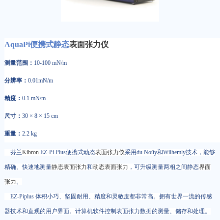
AquaPi便携式静态
表面张力仪
测量范围：
10-100 mN/m
分辨率：
0.01mN/m
精度：
0.1 mN/m
尺寸：
30 × 8 × 15 cm
重量：
2.2 kg
芬兰
Kibron
EZ-Pi Plus便携式动态
表面张力仪
采用du Noüy和Wilhemly技术，能够
精确、快速地测量
静态表面张力
和
动态表面张力
，可升级测量两相之间静态
界面
张力
。
EZ-Piplus 体积小巧、坚固耐用、精度和灵敏度都非常高。拥有世界一流的传感
器技术和直观的用户界面。计算机软件控制表面张力数据的测量、储存和处理。