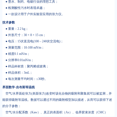
● 墨水、制药、电镀行业的理想工具；
● 检测酸性污水时表现卓越；
● 一款设计用于户外实验室应用的张力仪。
技术参数
● 重量：2.2 kg；
● 外形尺寸：30 × 8 × 15 cm；
● 电压：15伏直流电(100 – 240伏交流电)；
● 测量范围：10-100 mN/m；
● 精度0.1 mN/m；
● 分辨率0.01mN/m；
● 样品杯材质：聚丙烯或玻璃；
● 样品体积：3mL；
● 每次测量平均时间：≤30秒。
界面数学-吉布斯等温线
空气/水界面处张力(表面张力)改变时该化合物的吸附和聚集就可以被监测，并
能获得吸附等温线。数据可以通过不同的吸附模型加以描述，从而可以获得下述
的分子参数：
空气/水分配系数（Kaw）、真正的表面积（As）、临界胶束浓度（CMC）