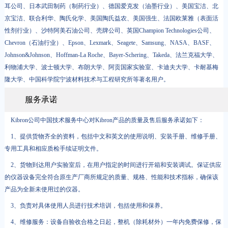
耳公司、日本武田制药（制药行业）、德国爱克发（油墨行业）、美国宝洁、北
京宝洁、联合利华、陶氏化学、美国陶氏益农、美国强生、法国欧莱雅（表面活
性剂行业）、沙特阿美石油公司、壳牌公司、英国Champion Technologies公司、
Chevron（石油行业）、Epson、Lexmark、Seagete、Samsung、NASA、BASF、
Johnson&Johnson、Hoffman-La Roche、Bayer-Schering、Takeda、法兰克福大学、
利物浦大学、波士顿大学、布朗大学、阿贡国家实验室、卡迪夫大学、卡耐基梅
隆大学、中国科学院宁波材料技术与工程研究所等著名用户。
服务承诺
Kibron公司中国技术服务中心对Kibron产品的质量及售后服务承诺如下：
1、提供货物齐全的资料，包括中文和英文的使用说明、安装手册、维修手册、
专用工具和相应质检手续证明文件。
2、货物到达用户实验室后，在用户指定的时间进行开箱和安装调试。保证供应
的仪器设备完全符合原生产厂商所规定的质量、规格、性能和技术指标，确保该
产品为全新未使用过的仪器。
3、负责对具体使用人员进行技术培训，包括使用和保养。
4、维修服务：设备自验收合格之日起，整机（除耗材外）一年内免费保修，保