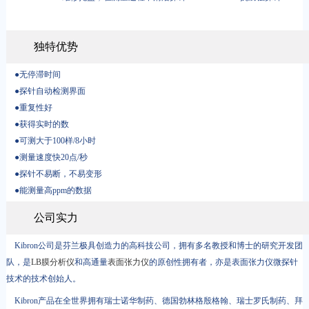
独特优势
●无停滞时间
●探针自动检测界面
●重复性好
●获得实时的数
●可测大于100样/8小时
●测量速度快20点/秒
●探针不易断，不易变形
●能测量高ppm的数据
公司实力
Kibron公司是芬兰极具创造力的高科技公司，拥有多名教授和博士的研究开发团
队，是
LB膜分析仪
和高通量
表面张力仪
的原创性拥有者，亦是表面张力仪微探针
技术的技术创始人。
Kibron产品在全世界拥有瑞士诺华制药、德国勃林格殷格翰、瑞士罗氏制药、拜