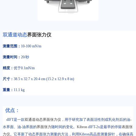
双通道动态
界面张力仪
测量范围：
10-100 mN/m
测量时间：
20/秒
精度：
优于0.1mN/m
尺寸：
38.5 x 32.7 x 20.4 cm (15.2 x 12.9 x 8 in)
重量：
11.1 kg
优点：
dIFT是一款
双通道动态界面张力仪
，用于研究加了表面活性剂或乳化剂后的油-
水界面、油-油界面的
界面张力
随时间的变化。
Kibron
dIFT-2x是最早的停留
表面张
力仪
。它革新了动态界面张力测量的方法，利用Kibron高品质测量探针，在确保高