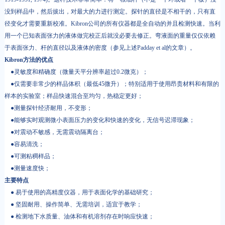
没到样品中，然后拔出，对最大的力进行测定。探针的直径是不相干的，只有直
径变化才需要重新校准。Kibron公司的所有仪器都是全自动的并且检测快速。当利
用一个已知表面张力的液体做完校正后就没必要去修正。弯液面的重量仅仅依赖
于表面张力、杆的直径以及液体的密度（参见上述Padday et al的文章）。
Kibron方法的优点
●灵敏度和精确度（微量天平分辨率超过0.2微克）；
●仅需要非常少的样品体积（最低45微升）；特别适用于使用昂贵材料和有限的
样本的实验室；样品快速混合至均匀，热稳定更好；
●测量探针经济耐用，不变形；
●能够实时观测微小表面压力的变化和快速的变化，无信号迟滞现象；
●对震动不敏感，无需震动隔离台；
●容易清洗；
●可测粘稠样品；
●测量速度快；
主要特点
● 易于使用的高精度仪器，用于表面化学的基础研究；
● 坚固耐用、操作简单、无需培训，适宜于教学；
● 检测地下水质量、油体和有机溶剂存在时响应快速；