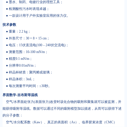
● 墨水、制药、电镀行业的理想工具；
● 检测酸性污水时表现卓越；
● 一款设计用于户外实验室应用的张力仪。
技术参数
● 重量：2.2 kg；
● 外形尺寸：30 × 8 × 15 cm；
● 电压：15伏直流电(100 – 240伏交流电)；
● 测量范围：10-100 mN/m；
● 精度0.1 mN/m；
● 分辨率0.01mN/m；
● 样品杯材质：聚丙烯或玻璃；
● 样品体积：3mL；
● 每次测量平均时间：≤30秒。
界面数学-吉布斯等温线
空气/水界面处张力(表面张力)改变时该化合物的吸附和聚集就可以被监测，并
能获得吸附等温线。数据可以通过不同的吸附模型加以描述，从而可以获得下述
的分子参数：
空气/水分配系数（Kaw）、真正的表面积（As）、临界胶束浓度（CMC）