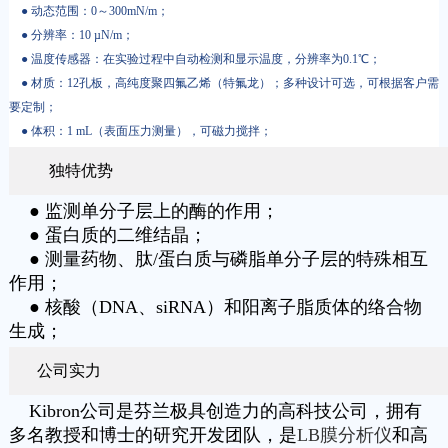
● 动态范围：0～300mN/m；
● 分辨率：10 µN/m；
● 温度传感器：在实验过程中自动检测和显示温度，分辨率为0.1℃；
● 材质：12孔板，高纯度聚四氟乙烯（特氟龙）；多种设计可选，可根据客户需
要定制；
● 体积：1 mL（表面压力测量），可磁力搅拌；
独特优势
● 监测单分子层上的酶的作用；
● 蛋白质的二维结晶；
● 测量药物、肽/蛋白质与磷脂单分子层的特殊相互
作用；
● 核酸（DNA、siRNA）和阳离子脂质体的络合物
生成；
公司实力
Kibron公司是芬兰极具创造力的高科技公司，拥有
多名教授和博士的研究开发团队，是
LB膜分析仪
和高