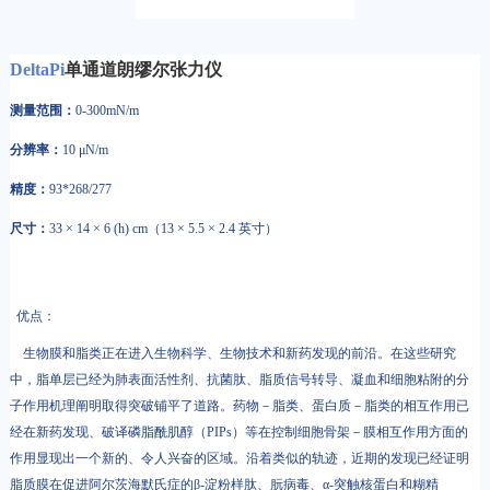
DeltaPi
单通道朗缪尔张力仪
测量范围：
0-300mN/m
分辨率：
10 μN/m
精度：
93*268/277
尺寸：
33 × 14 × 6 (h) cm（13 × 5.5 × 2.4 英寸）
优点：
生物膜和脂类正在进入生物科学、生物技术和新药发现的前沿。在这些研究
中，脂单层已经为肺表面活性剂、抗菌肽、脂质信号转导、凝血和细胞粘附的分
子作用机理阐明取得突破铺平了道路。药物－脂类、蛋白质－脂类的相互作用已
经在新药发现、破译磷脂酰肌醇（PIPs）等在控制细胞骨架－膜相互作用方面的
作用显现出一个新的、令人兴奋的区域。沿着类似的轨迹，近期的发现已经证明
脂质膜在促进阿尔茨海默氏症的β-淀粉样肽、朊病毒、α-突触核蛋白和糊精