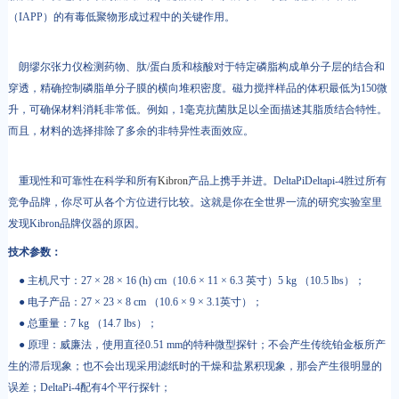
（IAPP）的有毒低聚物形成过程中的关键作用。
朗缪尔张力仪检测药物、肽/蛋白质和核酸对于特定磷脂构成单分子层的结合和
穿透，精确控制磷脂单分子膜的横向堆积密度。磁力搅拌样品的体积最低为150微
升，可确保材料消耗非常低。例如，1毫克抗菌肽足以全面描述其脂质结合特性。
而且，材料的选择排除了多余的非特异性表面效应。
重现性和可靠性在科学和所有
Kibron
产品上携手并进。DeltaPiDeltapi-4胜过所有
竞争品牌，你尽可从各个方位进行比较。这就是你在全世界一流的研究实验室里
发现Kibron品牌仪器的原因。
技术参数：
● 主机尺寸：27 × 28 × 16 (h) cm（10.6 × 11 × 6.3 英寸）5 kg （10.5 lbs）；
● 电子产品：27 × 23 × 8 cm （10.6 × 9 × 3.1英寸）；
● 总重量：7 kg （14.7 lbs）；
● 原理：威廉法，使用直径0.51 mm的特种微型探针；不会产生传统铂金板所产
生的滞后现象；也不会出现采用滤纸时的干燥和盐累积现象，那会产生很明显的
误差；DeltaPi-4配有4个平行探针；