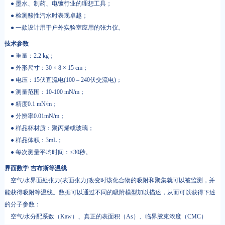
● 墨水、制药、电镀行业的理想工具；
● 检测酸性污水时表现卓越；
● 一款设计用于户外实验室应用的张力仪。
技术参数
● 重量：2.2 kg；
● 外形尺寸：30 × 8 × 15 cm；
● 电压：15伏直流电(100 – 240伏交流电)；
● 测量范围：10-100 mN/m；
● 精度0.1 mN/m；
● 分辨率0.01mN/m；
● 样品杯材质：聚丙烯或玻璃；
● 样品体积：3mL；
● 每次测量平均时间：≤30秒。
界面数学-吉布斯等温线
空气/水界面处张力(表面张力)改变时该化合物的吸附和聚集就可以被监测，并
能获得吸附等温线。数据可以通过不同的吸附模型加以描述，从而可以获得下述
的分子参数：
空气/水分配系数（Kaw）、真正的表面积（As）、临界胶束浓度（CMC）