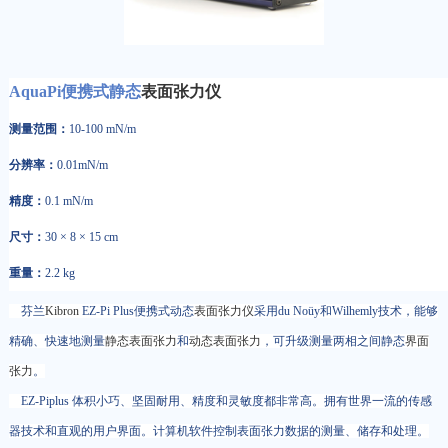
AquaPi便携式静态
表面张力仪
测量范围：
10-100 mN/m
分辨率：
0.01mN/m
精度：
0.1 mN/m
尺寸：
30 × 8 × 15 cm
重量：
2.2 kg
芬兰
Kibron
EZ-Pi Plus便携式动态
表面张力仪
采用du Noüy和Wilhemly技术，能够
精确、快速地测量
静态表面张力
和
动态表面张力
，可升级测量两相之间静态
界面
张力
。
EZ-Piplus 体积小巧、坚固耐用、精度和灵敏度都非常高。拥有世界一流的传感
器技术和直观的用户界面。计算机软件控制表面张力数据的测量、储存和处理。