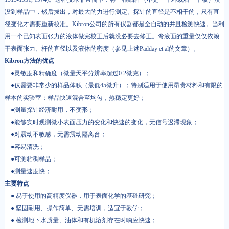
没到样品中，然后拔出，对最大的力进行测定。探针的直径是不相干的，只有直
径变化才需要重新校准。Kibron公司的所有仪器都是全自动的并且检测快速。当利
用一个已知表面张力的液体做完校正后就没必要去修正。弯液面的重量仅仅依赖
于表面张力、杆的直径以及液体的密度（参见上述Padday et al的文章）。
Kibron方法的优点
●灵敏度和精确度（微量天平分辨率超过0.2微克）；
●仅需要非常少的样品体积（最低45微升）；特别适用于使用昂贵材料和有限的
样本的实验室；样品快速混合至均匀，热稳定更好；
●测量探针经济耐用，不变形；
●能够实时观测微小表面压力的变化和快速的变化，无信号迟滞现象；
●对震动不敏感，无需震动隔离台；
●容易清洗；
●可测粘稠样品；
●测量速度快；
主要特点
● 易于使用的高精度仪器，用于表面化学的基础研究；
● 坚固耐用、操作简单、无需培训，适宜于教学；
● 检测地下水质量、油体和有机溶剂存在时响应快速；