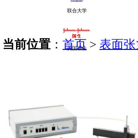
联合大学
当前位置
：
首页
>
表面张
美国强生