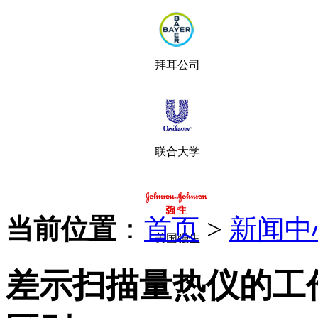
拜耳公司
联合大学
当前位置
：
首页
>
新闻中
美国强生
差示扫描量热仪的工