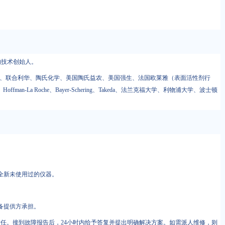
的技术创始人。
洁、联合利华、陶氏化学、美国陶氏益农、美国强生、法国欧莱雅（表面活性剂行
、Hoffman-La Roche、Bayer-Schering、Takeda、法兰克福大学、利物浦大学、波士顿
全新未使用过的仪器。
备提供方承担。
任。接到故障报告后，24小时内给予答复并提出明确解决方案。如需派人维修，则