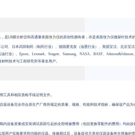
队，是
LB膜分析仪
和高通量
表面张力仪
的原创性拥有者，亦是表面张力仪微探针技术
拜耳公司、日本武田制药（制药行业）、德国爱克发（油墨行业）、美国宝洁、北京宝
）、Epson、Lexmark、Seagete、Samsung、NASA、BASF、Johnson&Johnson
波材料技术与工程研究所等著名用户。
用工具和相应质检手续证明文件。
仪器设备完全符合原生产厂商所规定的质量、规格、性能和技术指标，确保该产品为
期内设备质量或安装调试原因引起的全部维修费用（包括更换零配件的费用）均由设
实现用户实验要求和功能的仪器。保修期过后，设备提供方承担仪器设备终生维修的责