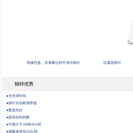
维修托盘，在测量过程中清洁探针
抗腐蚀探针
独特优势
●无停滞时间
●探针自动检测界面
●重复性好
●获得实时的数
●可测大于100样/8小时
●测量速度快20点/秒