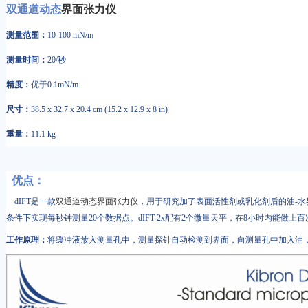
双通道动态
界面张力仪
测量范围：
10-100 mN/m
测量时间：
20/秒
精度：
优于0.1mN/m
尺寸：
38.5 x 32.7 x 20.4 cm (15.2 x 12.9 x 8 in)
重量：
11.1 kg
优点：
dIFT是一款
双通道动态界面张力仪
，用于研究加了表面活性剂或乳化剂后的油-水
条件下实现每秒钟测量20个数据点。dIFT-2x配有2个微量天平，在8小时内能做上
工作原理：
将缓冲液放入测量孔中，测量探针自动检测到界面，向测量孔中加入油