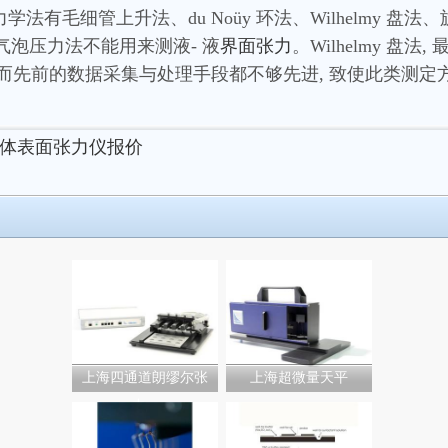
毛细管上升法、du Noüy 环法、Wilhelmy 盘
泡压力法不能用来测液- 液
界面张力
。Wilhelmy 盘
 而先前的数据采集与处理手段都不够先进, 致使此类测定
体表面张力仪报价
上海四通道朗缪尔张
上海超微量天平
力...