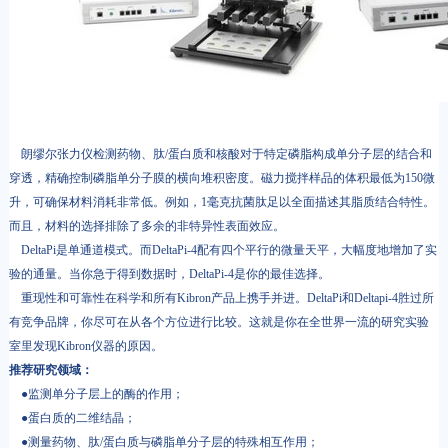
朗缪尔张力仪检测药物、肽/蛋白质和核酸对于特定磷脂构成单分子层的结合和
穿透，精确控制磷脂单分子膜的横向堆积密度。磁力搅拌样品的体积最低为150微
升，可确保材料消耗非常低。例如，1毫克抗菌肽足以全面描述其脂质结合特性。
而且，材料的选择排除了多余的非特异性表面效应。
DeltaPi是单通道模式。而DeltaPi-4配有四个平行的微量天平，大幅度地增加了实
验的通量。当你急于得到数据时，DeltaPi-4是你的最佳选择。
重现性和可靠性在科学和所有Kibron产品上携手并进。DeltaPi和Deltapi-4胜过所
有竞争品牌，你尽可在从各个方位进行比较。这就是你在全世界一流的研究实验
室里发现Kibron仪器的原因。
推荐研究领域：
●监测单分子层上的酶的作用；
●蛋白质的二维结晶；
●测量药物、肽/蛋白质与磷脂单分子层的特殊相互作用；