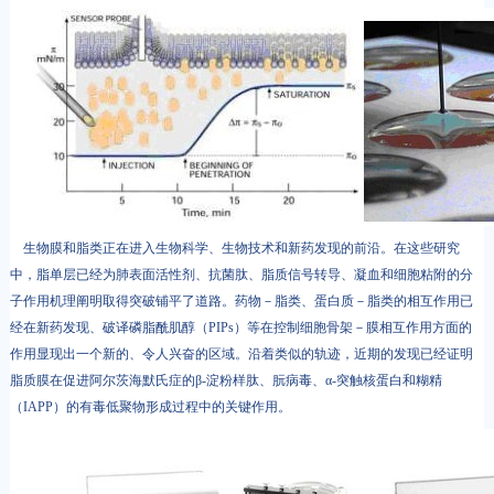
生物膜和脂类正在进入生物科学、生物技术和新药发现的前沿。在这些研究
中，脂单层已经为肺表面活性剂、抗菌肽、脂质信号转导、凝血和细胞粘附的分
子作用机理阐明取得突破铺平了道路。药物－脂类、蛋白质－脂类的相互作用已
经在新药发现、破译磷脂酰肌醇（PIPs）等在控制细胞骨架－膜相互作用方面的
作用显现出一个新的、令人兴奋的区域。沿着类似的轨迹，近期的发现已经证明
脂质膜在促进阿尔茨海默氏症的β-淀粉样肽、朊病毒、α-突触核蛋白和糊精
（IAPP）的有毒低聚物形成过程中的关键作用。