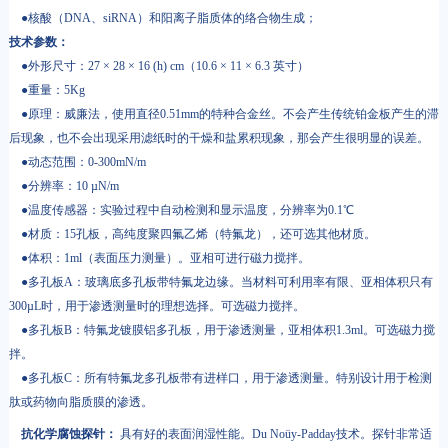
●核酸（DNA、siRNA）和阳离子脂质体的络合物生成；
技术参数：
●外形尺寸：27 × 28 × 16 (h) cm（10.6 × 11 × 6.3 英寸）
●重量：5Kg
●原理：威廉法，使用直径0.51mm的特种合金丝。不会产生传统铂金板产生的滞
后现象，也不会出现采用滤纸时的干燥和盐累积现象，那会产生很明显的误差。
●动态范围：0-300mN/m
●分辨率：10 µN/m
●温度传感器：实验过程中自动检测和显示温度，分辨率为0.1℃
●材质：15孔板，高纯度聚四氟乙烯（特氟龙），还可选其他材质。
●体积：1ml（表面压力测量）。亚相可进行磁力搅拌。
●多孔板A：玻璃底多孔板带特氟龙边缘。当材料可利用率有限、亚相体积只有
300µL时，用于渗透测量时的理想选择。可选磁力搅拌。
●多孔板B：特氟龙镀膜铝多孔板，用于渗透测量，亚相体积1.3ml。可选磁力搅
拌。
●多孔板C：所有特氟龙多孔板带有进样口，用于渗透测量。特别设计用于检测
肽或药物向脂质膜的渗透。
抗化学腐蚀探针：
具有好的表面润湿性能。Du Noüy-Padday技术。探针非常适