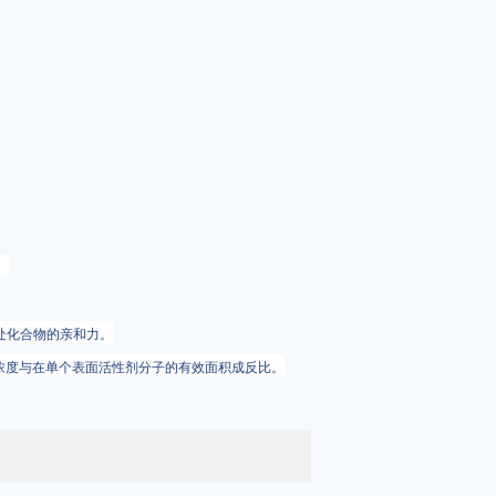
γ
面处化合物的亲和力。
浓度与在单个表面活性剂分子的有效面积成反比。