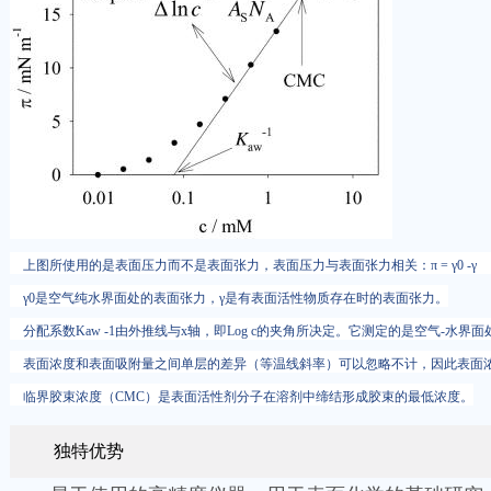
上图所使用的是表面压力而不是表面张力，表面压力与表面张力相关：π = γ0 -
γ0是空气纯水界面处的表面张力，γ是有表面活性物质存在时的表面张力。
分配系数Kaw -1由外推线与x轴，即Log c的夹角所决定。它测定的是空气-水界
表面浓度和表面吸附量之间单层的差异（等温线斜率）可以忽略不计，因此表面
临界胶束浓度（CMC）是表面活性剂分子在溶剂中缔结形成胶束的最低浓度。
独特优势