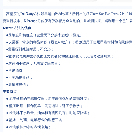
高精度的Du Noüy方法最早是由Padday等人所提出的(J Chem Soc Far T
要重新校准。Kibron公司的所有仪器都是全自动的并且检测快速。当利用一个已知表
Kibron方法的优点
●灵敏度和精确度（微量天平分辨率超过0.2微克）；
●仅需要非常少的样品体积（最低45微升）；特别适用于使用昂贵材料和有限的
●测量探针经济耐用，不变形；
●能够实时观测微小表面压力的变化和快速的变化，无信号迟滞现象；
●对震动不敏感，无需震动隔离台；
●容易清洗；
●可测粘稠样品；
●测量速度快；
主要特点
● 易于使用的高精度仪器，用于表面化学的基础研究；
● 坚固耐用、操作简单、无需培训，适宜于教学；
● 检测地下水质量、油体和有机溶剂存在时响应快速；
● 墨水、制药、电镀行业的理想工具；
● 检测酸性污水时表现卓越；