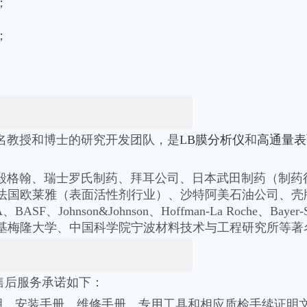
研究；
快速；
多名教授和博士的研究开发团队，是
LB膜分析仪
和
高通量表
格殷格翰、瑞士罗氏制药、拜耳公司、日本武田制药（制
（表面活性剂行业）、沙特阿美石油公司、壳牌公司、英国Cham
A、BASF、Johnson&Johnson、Hoffman-La Roche
基梅隆大学、中国科学院宁波材料技术与工程研究所等著
及售后服务承诺如下：
、安装手册、维修手册、专用工具和相应质检手续证明