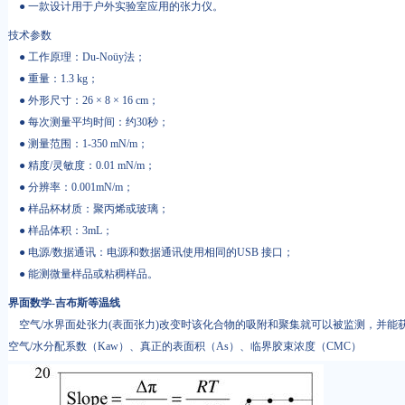
● 一款设计用于户外实验室应用的张力仪。
技术参数
● 工作原理：Du-Noüy法；
● 重量：1.3 kg；
● 外形尺寸：26 × 8 × 16 cm；
● 每次测量平均时间：约30秒；
● 测量范围：1-350 mN/m；
● 精度/灵敏度：0.01 mN/m；
● 分辨率：0.001mN/m；
● 样品杯材质：聚丙烯或玻璃；
● 样品体积：3mL；
● 电源/数据通讯：电源和数据通讯使用相同的USB 接口；
● 能测微量样品或粘稠样品。
界面数学-吉布斯等温线
空气/水界面处张力(表面张力)改变时该化合物的吸附和聚集就可以被监测，并能
空气/水分配系数（Kaw）、真正的表面积（As）、临界胶束浓度（CMC）