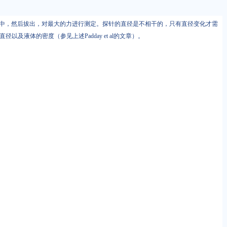
者一个板）浸没到样品中，然后拔出，对最大的力进行测定。探针的直径是不相干的，只有直径变化才需
液体的密度（参见上述Padday et al的文章）。