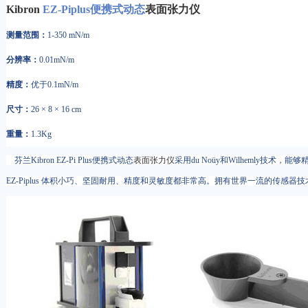
Kibron
EZ-Piplus便携式动态
表面张力仪
测量范围：
1-350 mN/m
分辨率：
0.01mN/m
精度：
优于0.1mN/m
尺寸：
26 × 8 × 16 cm
重量：
1.3Kg
芬兰Kibron EZ-Pi Plus便携式动态
表面张力仪
采用du Noüy和Wilhemly技术，
EZ-Piplus 体积小巧、坚固耐用、精度和灵敏度都非常高。拥有世界一流的传