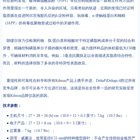
经在新药发现、破译磷脂酰肌醇（PIPs）等在控制细胞骨架－膜相互作用方面的
作用显现出一个新的、令人兴奋的区域。沿着类似的轨迹，近期的发现已经证明
脂质膜在促进阿尔茨海默氏症的β-淀粉样肽、朊病毒、α-突触核蛋白和糊精
（IAPP）的有毒低聚物形成过程中的关键作用。
朗缪尔张力仪检测药物、肽/蛋白质和核酸对于特定磷脂构成单分子层的结合和
穿透，精确控制磷脂单分子膜的横向堆积密度。磁力搅拌样品的体积最低为150微
升，可确保材料消耗非常低。例如，1毫克抗菌肽足以全面描述其脂质结合特性。
而且，材料的选择排除了多余的非特异性表面效应。
重现性和可靠性在科学和所有
Kibron
产品上携手并进。DeltaPiDeltapi-4胜过所有
竞争品牌，你尽可从各个方位进行比较。这就是你在全世界一流的研究实验室里
发现Kibron品牌仪器的原因。
技术参数：
● 主机尺寸：27 × 28 × 16 (h) cm（10.6 × 11 × 6.3 英寸）5 kg （10.5 lbs）；
● 电子产品：27 × 23 × 8 cm （10.6 × 9 × 3.1英寸）；
● 总重量：7 kg （14.7 lbs）；
● 原理：威廉法，使用直径0.51 mm的特种微型探针；不会产生传统铂金板所产