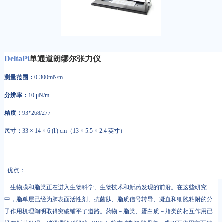
DeltaPi
单通道朗缪尔张力仪
测量范围：
0-300mN/m
分辨率：
10 μN/m
精度：
93*268/277
尺寸：
33 × 14 × 6 (h) cm（13 × 5.5 × 2.4 英寸）
优点：
生物膜和脂类正在进入生物科学、生物技术和新药发现的前沿。在这些研究
中，脂单层已经为肺表面活性剂、抗菌肽、脂质信号转导、凝血和细胞粘附的分
子作用机理阐明取得突破铺平了道路。药物－脂类、蛋白质－脂类的相互作用已