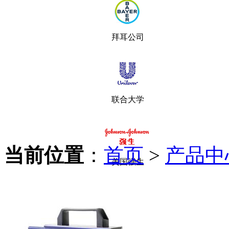
拜耳公司
联合大学
当前位置
：
首页
>
产品中
美国强生