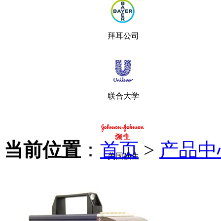
拜耳公司
联合大学
当前位置
：
首页
>
产品中
美国强生