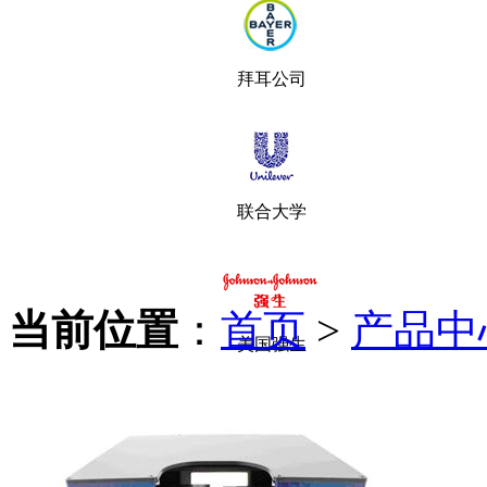
拜耳公司
联合大学
当前位置
：
首页
>
产品中
美国强生