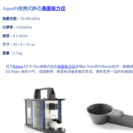
AquaPi便携式静态
表面张力仪
测量范围：
10-100 mN/m
分辨率：
0.01mN/m
精度：
0.1 mN/m
尺寸：
30 × 8 × 15 cm
重量：
2.2 kg
芬兰
Kibron
EZ-Pi Plus便携式动态
表面张力仪
采用du Noüy和Wilhemly技术，
EZ-Piplus 体积小巧、坚固耐用、精度和灵敏度都非常高。拥有世界一流的传