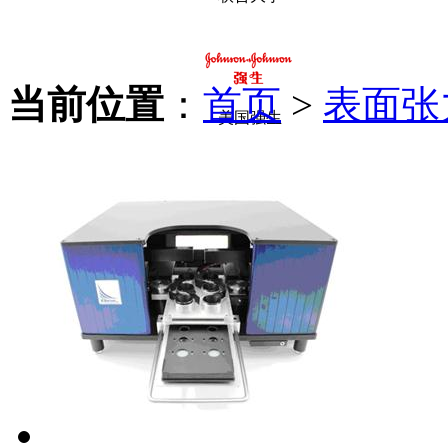
当前位置
：
首页
>
表面张
美国强生