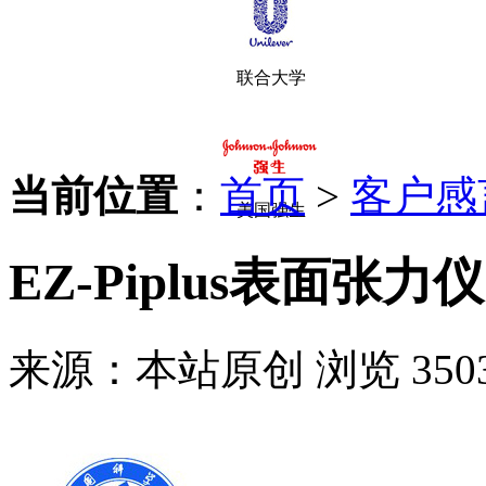
联合大学
当前位置
：
首页
>
客户感
美国强生
EZ-Piplus表面
来源：本站原创
浏览 350